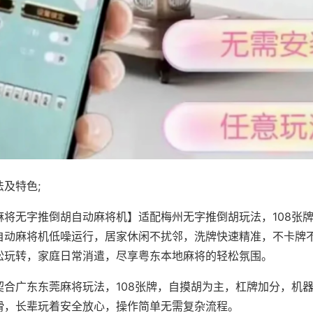
及特色;
麻将无字推倒胡自动麻将机】适配梅州无字推倒胡玩法，108张
自动麻将机低噪运行，居家休闲不扰邻，洗牌快速精准，不卡牌
松玩转，家庭日常消遣，尽享粤东本地麻将的轻松氛围。
契合广东东莞麻将玩法，108张牌，自摸胡为主，杠牌加分，机
滑，长辈玩着安全放心，操作简单无需复杂流程。