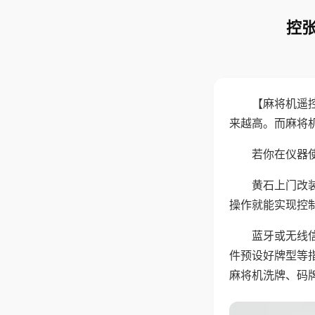
控张
【麻将机遥
来越高。而麻将
若你在仪器使
黄石上门改
操作就能实现控
蓝牙或无线
件预设好牌型等
麻将机洗牌、码