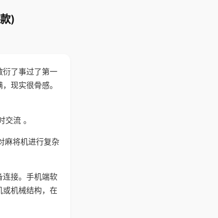
款)
敷衍了事过了第一
满，现实很骨感。
时交流 。
对麻将机进行复杂
备连接。手机端软
机或机械结构，在