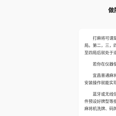
做
打麻将可谓
局。第二，三，
至四局后就处于
若你在仪器使
宜昌普通麻
安装操作就能实
蓝牙或无线
件预设好牌型等
麻将机洗牌、码