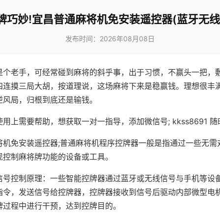
牌巧妙!宜昌普通麻将机免安装遥控器(蓝牙无线
发布时间：2026年08月08日
是个老手，可经常碰到麻将的斜乎事，出于习惯，不赢头一把，
四连摸三局大胡，按道理说，这场麻将下来是稳赢钱。理想很丰
逆风局，归根到底还是输钱。
用上需要帮助，想获取一对一指导，添加微信号; kkss8691 随
将机免安装遥控器;普通麻将机程序控牌器一般是指通过一些无需
现控制麻将牌功能的设备或工具。
信号控制原理：一些智能控牌器通过蓝牙或无线信号与手机等设
指令，发送信号给控牌器，控牌器接收到信号后驱动内部微型电
牌过程中进行干预，达到控牌目的。