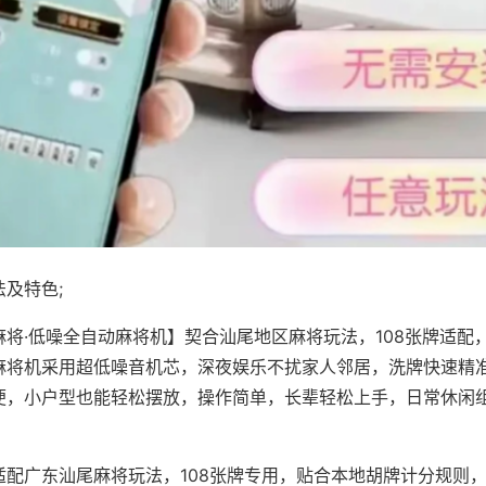
及特色;
麻将·低噪全自动麻将机】契合汕尾地区麻将玩法，108张牌适配
麻将机采用超低噪音机芯，深夜娱乐不扰家人邻居，洗牌快速精
便，小户型也能轻松摆放，操作简单，长辈轻松上手，日常休闲
适配广东汕尾麻将玩法，108张牌专用，贴合本地胡牌计分规则