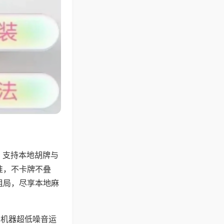
，支持本地胡牌与
准，不卡牌不叠
组局，尽享本地麻
，机器超低噪音运