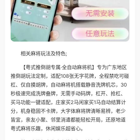
相关麻将玩法及特色;
【粤式推倒胡专属·全自动麻将机】专为广东地区
推倒胡玩法定制，适配108张无字花牌，全程禁吃可碰
杠、仅自摸胡牌，自动麻将机搭载静音洗牌机芯，30
秒极速完成洗牌叠牌，无需手动码牌，杠开、抢杠、
买马功能一键适配，庄家买2马闲家买1马自动结算计
分，机身稳固不卡牌，大字体麻将牌清晰易辨，老少
皆宜，亲友小聚、邻里消遣都能轻松开局，还原地道
粤式麻将乐趣，休闲娱乐超省心。