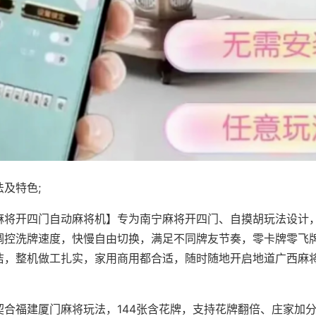
及特色;
麻将开四门自动麻将机】专为南宁麻将开四门、自摸胡玩法设计，
调控洗牌速度，快慢自由切换，满足不同牌友节奏，零卡牌零飞
洁，整机做工扎实，家用商用都合适，随时随地开启地道广西麻
契合福建厦门麻将玩法，144张含花牌，支持花牌翻倍、庄家加