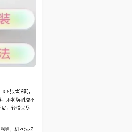
108张牌适配，
牌，麻将牌耐磨不
将局，轻松又尽
分规则，机器洗牌