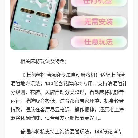
相关麻将玩法及特色;
【上海麻将·清混碰专属自动麻将机】适配上海清
混碰地方玩法，144张含花牌麻将专用，支持清混碰计
分规则，花牌、风牌自动分类整理，自动麻将机静音
运行，洗牌噪音极低，适合都市居家环境，机身轻奢
精致，摆放在客厅尽显格调，操作便捷，还原老上海
麻将休闲韵味，适合亲友小聚慢节奏娱乐。
普通麻将机支持上海清混碰玩法，144张花牌专