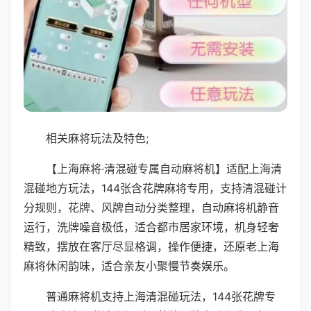
相关麻将玩法及特色;
【上海麻将·清混碰专属自动麻将机】适配上海清
混碰地方玩法，144张含花牌麻将专用，支持清混碰计
分规则，花牌、风牌自动分类整理，自动麻将机静音
运行，洗牌噪音极低，适合都市居家环境，机身轻奢
精致，摆放在客厅尽显格调，操作便捷，还原老上海
麻将休闲韵味，适合亲友小聚慢节奏娱乐。
普通麻将机支持上海清混碰玩法，144张花牌专