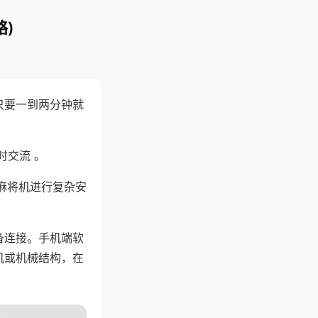
)
只要一到两分钟就
。
时交流 。
麻将机进行复杂安
备连接。手机端软
机或机械结构，在