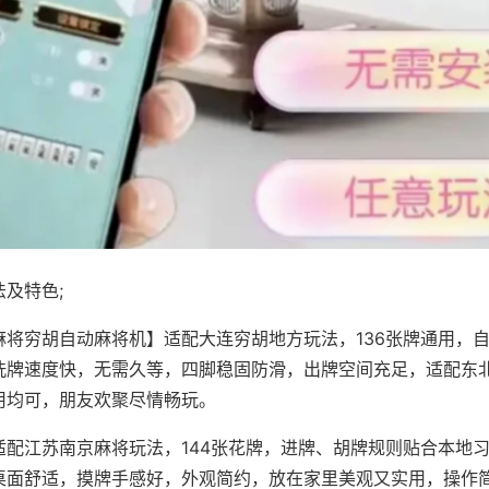
及特色;
麻将穷胡自动麻将机】适配大连穷胡地方玩法，136张牌通用，
洗牌速度快，无需久等，四脚稳固防滑，出牌空间充足，适配东
用均可，朋友欢聚尽情畅玩。
适配江苏南京麻将玩法，144张花牌，进牌、胡牌规则贴合本地
桌面舒适，摸牌手感好，外观简约，放在家里美观又实用，操作