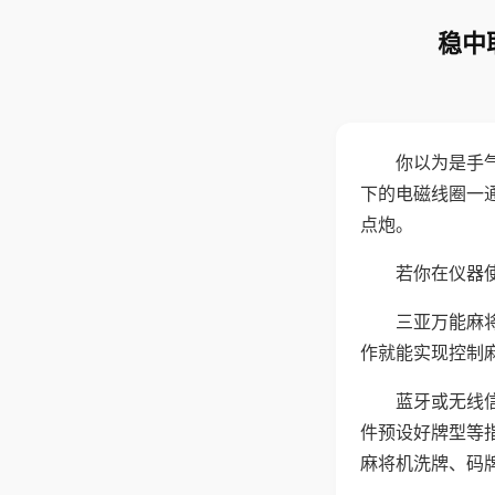
稳中
你以为是手
下的电磁线圈一
点炮。
若你在仪器使
三亚万能麻
作就能实现控制
蓝牙或无线
件预设好牌型等
麻将机洗牌、码